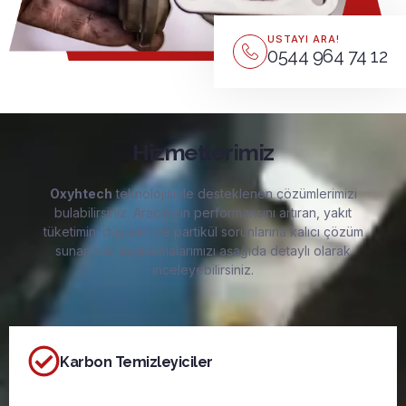
USTAYI ARA!
0544 964 74 12
Hizmetlerimiz
Oxyhtech
teknolojisiyle desteklenen çözümlerimizi
bulabilirsiniz. Aracınızın performansını artıran, yakıt
tüketimini düşüren ve partikül sorunlarına kalıcı çözüm
sunan tüm uygulamalarımızı aşağıda detaylı olarak
inceleyebilirsiniz.
Karbon Temizleyiciler