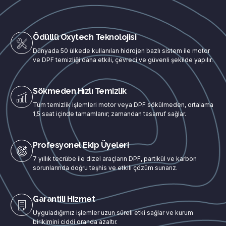
Ödüllü Oxytech Teknolojisi
Dünyada 50 ülkede kullanılan hidrojen bazlı sistem ile motor
ve DPF temizliği daha etkili, çevreci ve güvenli şekilde yapılır.
Sökmeden Hızlı Temizlik
Tüm temizlik işlemleri motor veya DPF sökülmeden, ortalama
1,5 saat içinde tamamlanır; zamandan tasarruf sağlar.
Profesyonel Ekip Üyeleri
7 yıllık tecrübe ile dizel araçların DPF, partikül ve karbon
sorunlarında doğru teşhis ve etkili çözüm sunarız.
Garantili Hizmet
Uyguladığımız işlemler uzun süreli etki sağlar ve kurum
birikimini ciddi oranda azaltır.