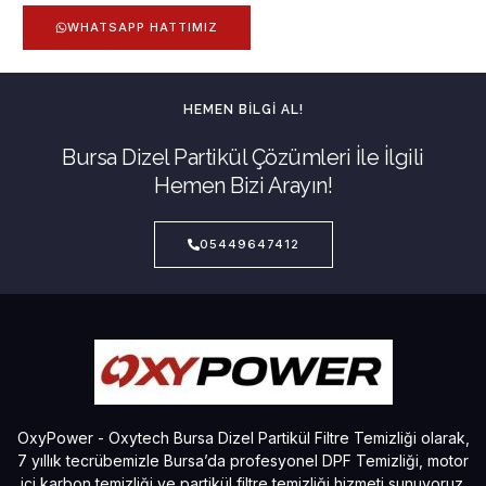
WHATSAPP HATTIMIZ
HEMEN BILGI AL!
Bursa Dizel Partikül Çözümleri İle İlgili
Hemen Bizi Arayın!
05449647412
OxyPower - Oxytech Bursa Dizel Partikül Filtre Temizliği olarak,
7 yıllık tecrübemizle Bursa’da profesyonel DPF Temizliği, motor
içi karbon temizliği ve partikül filtre temizliği hizmeti sunuyoruz.