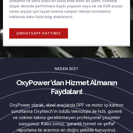
iyileştirilir ve daha stabil bir sürüş elde edilir. Bu işlem, özellikle
düşük devirde performans kaybı yaşayan veya sık sık EGR arızası
veren araçlar için hayati öneme sahiptir. Hemen hizmetimiz
hakkında daha fazla bilgi alabilirsiniz.
WHATSAPP HATTIMIZ
NEDEN BIZ?
OxyPower'dan Hizmet Almanın
Faydaları!
OxyPower olarak, dizel araçlarda DPF ve motor içi karbon
sorunlarına Oxyhtech’in ödüllü teknolojisi ile hızlı, güvenli
ve sökme–takma gerektirmeyen profesyonel çözümler
sunuyoruz. Kalıcı sonuç, garantili hizmet ve şeffaf
raporlama ile aracınızı en doğru şekilde koruyoruz.